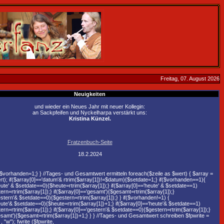
Freitag, 07. August 2026
Neuigkeiten
und wieder ein Neues Jahr mit neuer Kollegin:
an Sackpfeifen und Nyckelharpa verstärkt uns:
Kristina Künzel.
Fratzenbuch-Seite
18.2.2024
{$vorhanden=1;} } //Tages- und Gesamtwert ermitteln foreach($zeile as $wert) { $array =
rt); if($array[0]=='datum'& rtrim($array[1])!=$datum){$setdate=1;} if($vorhanden==1){
eute' & $setdate==0){$heute=rtrim($array[1]);} if($array[0]=='heute' & $setdate==1)
rn=rtrim($array[1]);} if($array[0]=='gesamt'){$gesamt=rtrim($array[1]);}
estern'& $setdate==0){$gestern=rtrim($array[1]);} } if($vorhanden!=1) {
eute'& $setdate==0){$heute=rtrim($array[1])+1;} if($array[0]=='heute'& $setdate==1)
rn=rtrim($array[1]);} if($array[0]=='gestern'& $setdate==0){$gestern=rtrim($array[1]);}
gesamt'){$gesamt=rtrim($array[1])+1;} } } //Tages- und Gesamtwert schreiben $fpwrite =
 "w"); fwrite ($fpwrite,