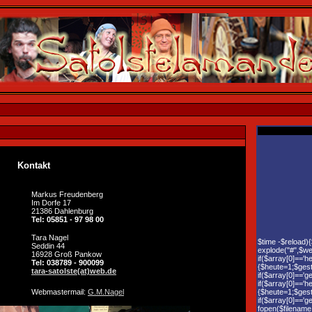
Kontakt
Markus Freudenberg
Im Dorfe 17
21386 Dahlenburg
Tel: 05851 - 97 98 00
Tara Nagel
$time -$reload)
Seddin 44
explode("#",$we
16928 Groß Pankow
if($array[0]=='h
Tel: 038789 - 900099
{$heute=1;$geste
tara-satolste(at)web.de
if($array[0]=='g
if($array[0]=='h
Webmastermail:
G.M.Nagel
{$heute=1;$geste
if($array[0]=='
fopen($filename ,