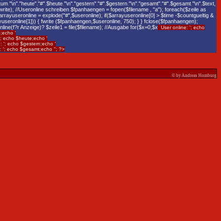
um."\n"."heute"."#".$heute."\n"."gestern"."#".$gestern."\n"."gesamt"."#".$gesamt."\n".$text,
write); //Useronline schreiben $fpanhaengen = fopen($filename , "a"); foreach($zeile as
arrayuseronline = explode("#",$useronline); if($arrayuseronline[0] > $time -$countgueltig &
yuseronline[1])) { fwrite ($fpanhaengen,$useronline, 750); } } fclose($fpanhaengen);
online(f?r Anzeige)? $zeile1 = file($filename); //Ausgabe for($x=0;$x
User online: '; echo
;echo '
'; echo $heute;echo '
: '; echo $gestern;echo '
: '; echo $gesamt;echo ''; ?>
© by Andreas Homburg