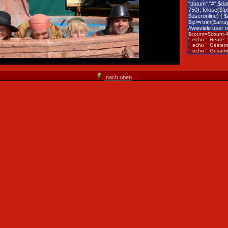
"datum"."#".$dat
750); fclose($fp
$useronline) { $
$ip!=rtrim($arra
//wieviele user 
$count=$count-4
'; echo ' Heute: 
'; echo ' Gestern
'; echo ' Gesamt
nach oben